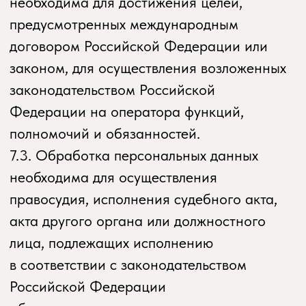
Оператором с полученными
персональными данными
9.1. Оператор осуществляет сбор, запись,
систематизацию, накопление, хранение,
уточнение (обновление, изменение),
извлечение, использование, передачу
(распространение, предоставление,
доступ), обезличивание, блокирование,
удаление и уничтожение персональных
данных.
9.2. Оператор осуществляет
автоматизированную обработку
персональных данных с получением и/или
передачей полученной информации
по информационно-
телекоммуникационным сетям или без
таковой.
10. Трансграничная передача
персональных данных