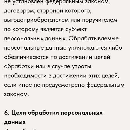
персональных данных, направив
Оператору уведомление посредством
электронной почты на электронный адрес
Оператора potok.
yoga@yandex.ru
с пометкой «Отзыв согласия на обработку
персональных данных».
8.5. Вся информация, которая собирается
сторонними сервисами, в том числе
платежными системами, средствами связи
и другими поставщиками услуг, хранится
и обрабатывается указанными лицами
(Операторами) в соответствии
с их Пользовательским соглашением
и Политикой конфиденциальности.
Субъект персональных данных и/или
с указанными документами. Оператор
не несет ответственность за действия
третьих лиц, в том числе указанных
в настоящем пункте поставщиков услуг.
8.6. Установленные субъектом