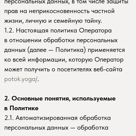
2.1. Автоматизированная обработка
персональных данных — обработка
персональных данных с помощью средств
вычислительной техники.
2.2. Блокирование персональных
данных — временное прекращение
обработки персональных данных
(за исключением случаев, если обработка
необходима для уточнения персональных
данных).
2.3. Веб-сайт — совокупность графических
и информационных материалов, а также
программ для ЭВМ и баз данных,
обеспечивающих их доступность в сети
интернет по сетевому адресу
potok.yoga/
.
2.4. Информационная система
персональных данных — совокупность
содержащихся в базах данных
персональных данных и обеспечивающих