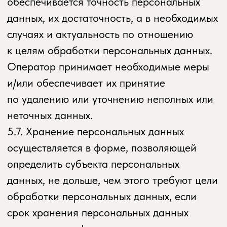
на передачу данных третьему лицу
для исполнения обязательств
по гражданско-правовому договору.
8.3. В случае выявления неточностей
в персональных данных, Пользователь
может актуализировать их самостоятельно,
путем направления Оператору
уведомление на адрес электронной почты
Оператора potok.
yoga@yandex.ru
с пометкой «Актуализация персональных
данных».
8.4. Срок обработки персональных данных
определяется достижением целей,
для которых были собраны персональные
данные, если иной срок не предусмотрен
договором или действующим
законодательством.
Пользователь может в любой момент
отозвать свое согласие на обработку