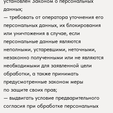
6. Цели обработки персональных
данных
Цель обработки:
заключение, исполнение
и прекращение гражданско-правовых
договоров.
Персональные данные:
фамилия, имя, отчество;
электронный адрес;
номер телефона.
Правовые основания:
уставные (учредительные) документы
Оператора;
договоры, заключаемые между
оператором и субъектом персональных
данных.
Виды обработки персональных данных:
сбор, запись, систематизация,
накопление, хранение, уничтожение