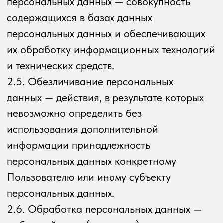
(распространение, предоставление,
доступ), обезличивание, блокирование,
удаление, уничтожение персональных
данных.
2.7. Оператор — государственный орган,
муниципальный орган, юридическое или
физическое лицо, самостоятельно или
совместно с другими лицами
организующие и/или осуществляющие
обработку персональных данных, а также
определяющие цели обработки
персональных данных, состав
персональных данных, подлежащих
обработке, действия (операции),
совершаемые с персональными данными.
2.8. Персональные данные — любая
информация, относящаяся прямо или
косвенно к определенному или
определяемому Пользователю веб-сайта