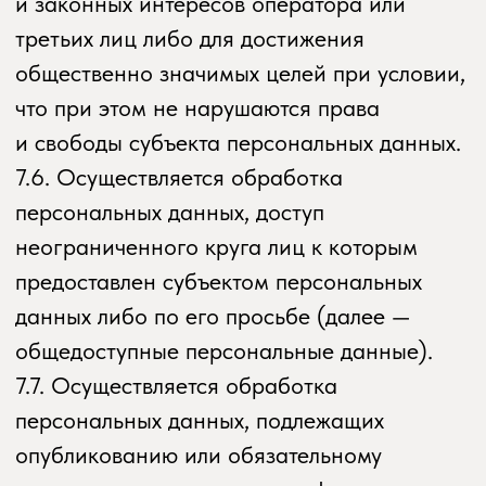
данных
Оператор и иные лица, получившие доступ
к персональным данным, обязаны
не раскрывать третьим лицам
и не распространять персональные
данные без согласия субъекта
персональных данных, если иное
не предусмотрено федеральным законом.
12. Заключительные положения
12.1. Пользователь может получить любые
разъяснения по интересующим вопросам,
касающимся обработки его персональных
данных, обратившись к Оператору
с помощью электронной почты potok.
yoga@yandex.ru
.
12.2. В данном документе будут отражены
любые изменения политики обработки
персональных данных Оператором.
Политика действует бессрочно до замены