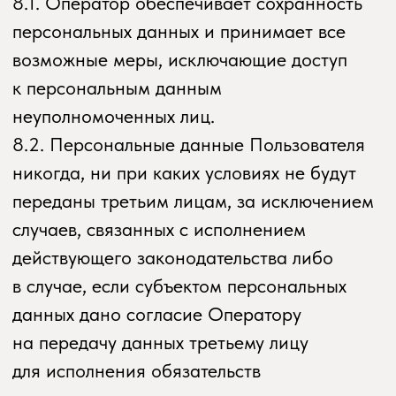
О студии
Расписание
Направления
Наш блог
Абонементы
Аренда помещений
Тренеры
Контакты
potok.yoga © 2024
Политика конфиденциальности