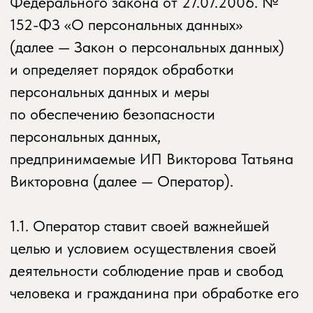
персональных данных,
предпринимаемые ИП Викторова Татьяна
Викторовна (далее — Оператор).
1.1. Оператор ставит своей важнейшей
целью и условием осуществления своей
деятельности соблюдение прав и свобод
человека и гражданина при обработке его
персональных данных, в том числе защиты
прав на неприкосновенность частной
жизни, личную и семейную тайну.
1.2. Настоящая политика Оператора
в отношении обработки персональных
данных (далее — Политика) применяется
ко всей информации, которую Оператор
может получить о посетителях веб-сайта
potok.yoga/
.
2. Основные понятия, используемые
в Политике